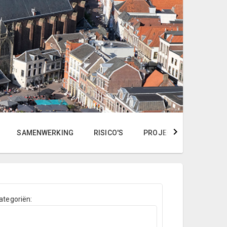
SAMENWERKING
RISICO'S
PROJECTEN
INDIC
categoriën: