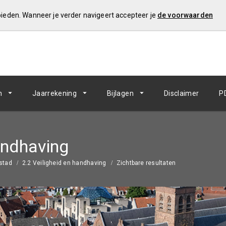
 bieden. Wanneer je verder navigeert accepteer je
de voorwaarden
n
Jaarrekening
Bijlagen
Disclaimer
P
andhaving
 stad
2.2 Veiligheid en handhaving
Zichtbare resultaten