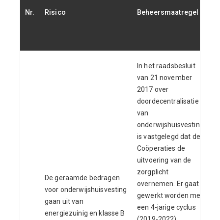
Nr.
Risico
Beheersmaatregel
B
w
c
In het raadsbesluit
van 21 november
2017 over
doordecentralisatie
van
onderwijshuisvesting
is vastgelegd dat de
Coöperaties de
uitvoering van de
zorgplicht
De geraamde bedragen
overnemen. Er gaat
voor onderwijshuisvesting
gewerkt worden met
gaan uit van
een 4-jarige cyclus
energiezuinig en klasse B
(2019-2022).