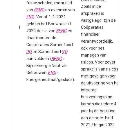
frisse scholen, maar niet
Zoals in de
van
BENG
en evenmin van
afspraken is
ENG
. Vanaf 1-1-2021
vastgelegd, zijn de
geldt in het Bouwbesluit
1
Coöperaties
2
2020 de eis van
BENG
en
financieel
daar moeten de
verantwoordelijk,
Coöperaties Samenfoort
ook voor het
PO
en Samenfoort
VO
managen van
aan voldoen (
BENG
=
risico's. Voor zover
Bijna Energie Neutrale
sprake is van risico's
Gebouwen;
ENG
=
met gevolgen voor
Energieneutraal/gasloos).
de uitvoering van het
integraal
huisvestingsplan
komen die iedere 4
jaar bij de herijking
aan de orde. Eind
2021 / begin 2022